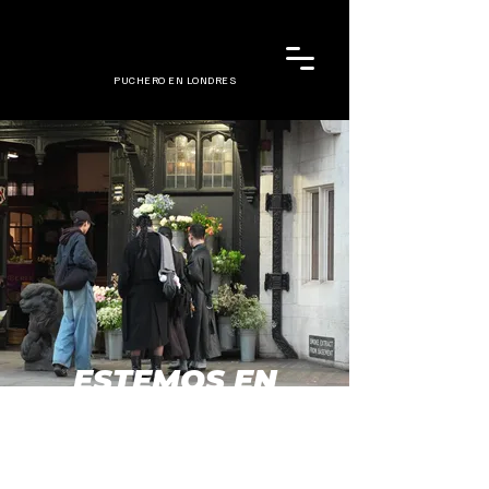
PUCHERO EN LONDRES
ESTEMOS EN
CONTACTO
EscrÍbenos para que organicemos
tu
próximo tu tour personalizado