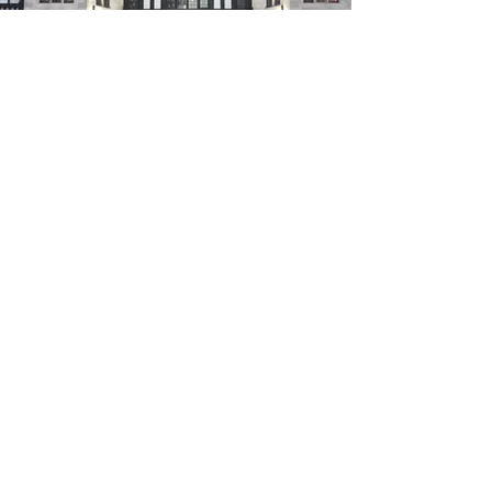
OFFICE ADDRESS
64 Petty France
Westminster, London
SW1H 9HF
+44 7446833982
hello@pucheroenlondres.com